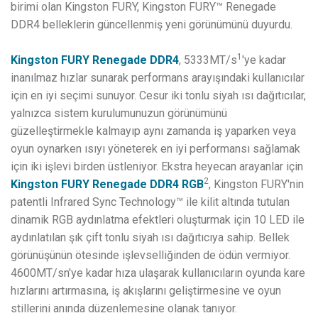
birimi olan Kingston FURY, Kingston FURY™ Renegade
DDR4 belleklerin güncellenmiş yeni görünümünü duyurdu.
1
Kingston FURY Renegade DDR4
, 5333MT/s
'ye kadar
inanılmaz hızlar sunarak performans arayışındaki kullanıcılar
için en iyi seçimi sunuyor. Cesur iki tonlu siyah ısı dağıtıcılar,
yalnızca sistem kurulumunuzun görünümünü
güzelleştirmekle kalmayıp aynı zamanda iş yaparken veya
oyun oynarken ısıyı yöneterek en iyi performansı sağlamak
için iki işlevi birden üstleniyor. Ekstra heyecan arayanlar için
2
Kingston FURY Renegade DDR4 RGB
, Kingston FURY'nin
patentli Infrared Sync Technology™ ile kilit altında tutulan
dinamik RGB aydınlatma efektleri oluşturmak için 10 LED ile
aydınlatılan şık çift tonlu siyah ısı dağıtıcıya sahip. Bellek
görünüşünün ötesinde işlevselliğinden de ödün vermiyor.
4600MT/sn'ye kadar hıza ulaşarak kullanıcıların oyunda kare
hızlarını artırmasına, iş akışlarını geliştirmesine ve oyun
stillerini anında düzenlemesine olanak tanıyor.