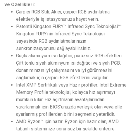
ve Özellikleri:
Çarpıcı RGB Stili: Akıcı, çarpıcı RGB aydınlatma
efektleriyle iş istasyonunuza hayat verin.
Patentli Kingston FURY™ Infrared Sync Teknolojisi™:
Kingston FURY'nin Infrared Sync Teknolojisi
sayesinde RGB aydınlatmalarınızın
senkronizasyonunu sağlayabilirsiniz.
Güçlü alüminyum ısı dağıtıcı, pürüzsüz RGB efektleri:
Çift tonlu siyah alüminyum ısı dağıtıcı ve siyah PCB,
donanımınızın iyi çalışmasını ve iyi görünmesini
sağlamak için çarpıcı RGB efektlerini vurgular.
Intel XMP Sertifikalı veya Hazır profiller: Intel Extreme
Memory Profile teknolojisi, kolayca hız aşırtmayı
mümkün kılar. Hız aşırtmanın avantajlarından
yararlanmak için BIOS'unuzda yerleşik olan veya elle
ayarlanmış profillerden birini seçmeniz yeterlidir.
AMD Ryzen™ için hazır: Ryzen için hazır olan, AMD
tabanlı sisteminize sorunsuz bir şekilde entegre