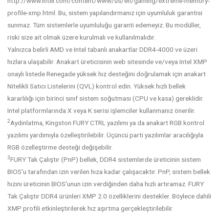
http://www.intel.com/content/www/us/en/gaming/extreme-memory-
profile-xmp.html. Bu, sistem yapılandırmanız için uyumluluk garantisi
sunmaz. Tüm sistemlerle uyumluluğu garanti edemeyiz. Bu modüller,
riski size ait olmak üzere kurulmalı ve kullanılmalıdır.
Yalnızca belirli AMD ve Intel tabanlı anakartlar DDR4-4000 ve üzeri
hızlara ulaşabilir. Anakart üreticisinin web sitesinde ve/veya Intel XMP
onaylı listede Renegade yüksek hız desteğini doğrulamak için anakart
Nitelikli Satıcı Listelerini (QVL) kontrol edin. Yüksek hızlı bellek
kararlılığı için birinci sınıf sistem soğutması (CPU ve kasa) gereklidir.
Intel platformlarında X veya K serisi işlemciler kullanmanız önerilir.
2
Aydınlatma, Kingston FURY CTRL yazılımı ya da anakart RGB kontrol
yazılımı yardımıyla özelleştirilebilir. Üçüncü parti yazılımlar aracılığıyla
RGB özelleştirme desteği değişebilir.
3
FURY Tak Çalıştır (PnP) bellek, DDR4 sistemlerde üreticinin sistem
BIOS'u tarafından izin verilen hıza kadar çalışacaktır. PnP, sistem bellek
hızını üreticinin BIOS'unun izin verdiğinden daha hızlı artıramaz. FURY
Tak Çalıştır DDR4 ürünleri XMP 2.0 özelliklerini destekler. Böylece dahili
XMP profili etkinleştirilerek hız aşırtma gerçekleştirilebilir.