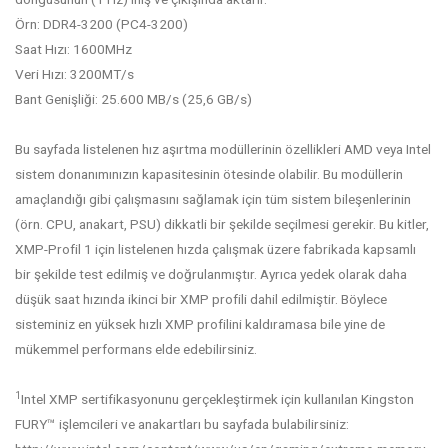
Örn: DDR4-3200 (PC4-3200)
Saat Hızı: 1600MHz
Veri Hızı: 3200MT/s
Bant Genişliği: 25.600 MB/s (25,6 GB/s)
Bu sayfada listelenen hız aşırtma modüllerinin özellikleri AMD veya Intel
sistem donanımınızın kapasitesinin ötesinde olabilir. Bu modüllerin
amaçlandığı gibi çalışmasını sağlamak için tüm sistem bileşenlerinin
(örn. CPU, anakart, PSU) dikkatli bir şekilde seçilmesi gerekir. Bu kitler,
XMP-Profil 1 için listelenen hızda çalışmak üzere fabrikada kapsamlı
bir şekilde test edilmiş ve doğrulanmıştır. Ayrıca yedek olarak daha
düşük saat hızında ikinci bir XMP profili dahil edilmiştir. Böylece
sisteminiz en yüksek hızlı XMP profilini kaldıramasa bile yine de
mükemmel performans elde edebilirsiniz.
1
Intel XMP sertifikasyonunu gerçekleştirmek için kullanılan Kingston
FURY™ işlemcileri ve anakartları bu sayfada bulabilirsiniz: