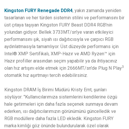
Kingston FURY Renegade DDR4
, yakın zamanda yeniden
tasarlanan ve her türden sistemin stilini ve performansını bir
üst çıtaya taşıyan Kingston FURY Beast DDR4 RGB'nin
yolundan gidiyor. Bellek 3733MT/sn'ye varan etkileyici
performansını şık, siyah ısı dağıtıcısıyla ve çarpıcı RGB
aydınlatmasıyla tamamlıyor. Üst düzeyde performans için
Intel® XMP Sertifikalı, XMP-Hazır ve AMD Ryzen™ için
Hazır profiller arasından seçim yapabilir ya da ihtiyacınız
3
olan hız artışını elde etmek için 2666MT/sn'de Plug N Play
otomatik hız aşırtmayı tercih edebilirsiniz.
Kingston DRAM İş Birimi Müdürü Kristy Ernt, şunları
söylüyor: "Kullanıcılarımıza sistemlerini kendilerine özgü
hale getirmeleri için daha fazla seçenek sunmaya devam
ederken, ısı dağıtıcılarımızın görünümünü güncelledik ve
RGB modüllere daha fazla LED ekledik. Kingston FURY
marka kimliği göz önünde bulundurularak özel olarak