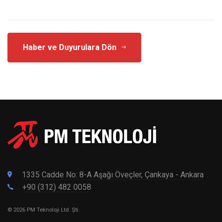
Haber ve Duyurulara Dön
1335 Cadde No: 8-A Aşağı Öveçler, Çankaya - Ankara
+90 (312) 482 0058
© 2026 PM Teknoloji Ltd. Şti.