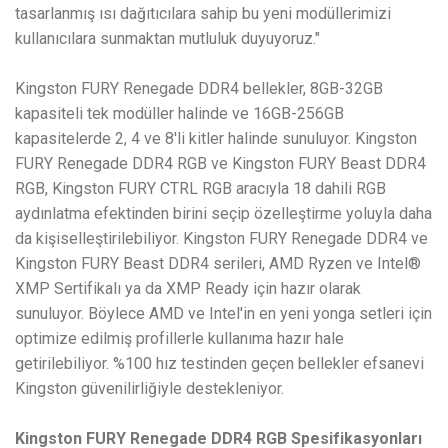
tasarlanmış ısı dağıtıcılara sahip bu yeni modüllerimizi
kullanıcılara sunmaktan mutluluk duyuyoruz."
Kingston FURY Renegade DDR4 bellekler, 8GB-32GB
kapasiteli tek modüller halinde ve 16GB-256GB
kapasitelerde 2, 4 ve 8'li kitler halinde sunuluyor. Kingston
FURY Renegade DDR4 RGB ve Kingston FURY Beast DDR4
RGB, Kingston FURY CTRL RGB aracıyla 18 dahili RGB
aydınlatma efektinden birini seçip özelleştirme yoluyla daha
da kişiselleştirilebiliyor. Kingston FURY Renegade DDR4 ve
Kingston FURY Beast DDR4 serileri, AMD Ryzen ve Intel®
XMP Sertifikalı ya da XMP Ready için hazır olarak
sunuluyor. Böylece AMD ve Intel'in en yeni yonga setleri için
optimize edilmiş profillerle kullanıma hazır hale
getirilebiliyor. %100 hız testinden geçen bellekler efsanevi
Kingston güvenilirliğiyle destekleniyor.
Kingston FURY Renegade DDR4 RGB Spesifikasyonları