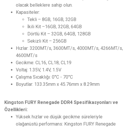
olacak belleklere sahip olun.
Kapasiteler:
Tekli – 8GB, 16GB, 32GB
İkili Kit –16GB, 32GB, 64GB
Dörtlü Kit – 32GB, 64GB, 128GB
Sekizli Kit – 256GB
Hızlar: 3200MT/s, 3600MT/s, 4000MT/s, 4266MT/s,
4600MT/s
Gecikme: CL16, CL18, CL19
Voltaj: 1.35V, 1.4V, 1.5V
Çalışma Sıcaklığı: 0°C - 70°C
Boyutlar: 133.35mm x 45.76mm x 8.29mm
Kingston FURY Renegade DDR4 Spesifikasyonları ve
Özellikleri:
Yüksek hızlar ve düşük gecikme süreleriyle
olağanüstü performans: Kingston FURY Renegade