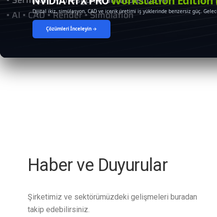
Masaüstü gerçek AI geliştirme deneyimi sunan yeni nesil yapay zeka bilgisayarı
profesyoneller için tasarlandı.
Ön Sipariş & Detaylı Bilgi →
Haber ve Duyurular
Şirketimiz ve sektörümüzdeki gelişmeleri buradan
takip edebilirsiniz.