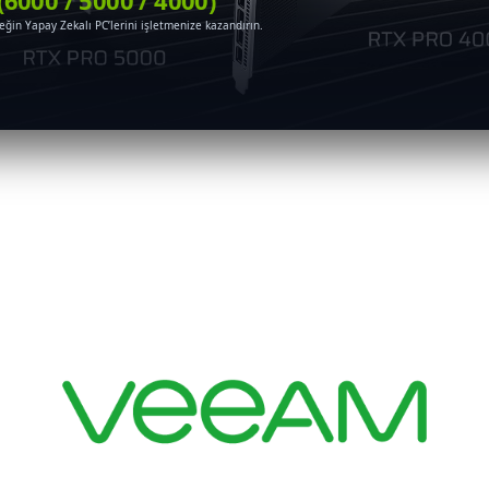
. Kurumlar, kurumsal müşteriler, kamu kanalı ve AI tabanlı programları kullanan tüm