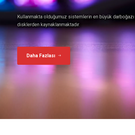
Kingston, üretimin her aşamasında bellek modüllerini te
birkaç üreticiden biridir.
Daha Fazlası