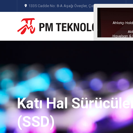
1335 Cadde No: 8-A Aşağı Öveçler, Çankaya - Ankara
Kingston
Sunucu Bellekleri