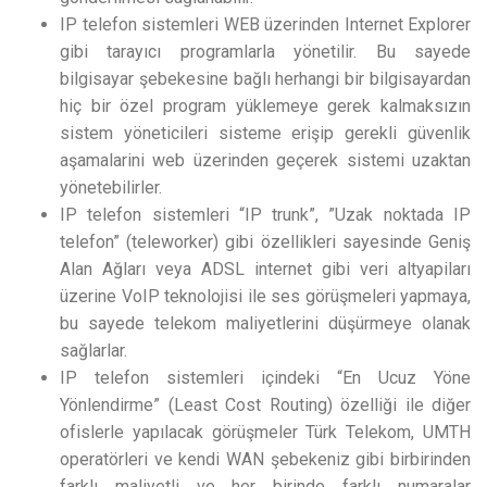
IP telefon sistemleri WEB üzerinden Internet Explorer
gibi tarayıcı programlarla yönetilir. Bu sayede
bilgisayar şebekesine bağlı herhangi bir bilgisayardan
hiç bir özel program yüklemeye gerek kalmaksızın
sistem yöneticileri sisteme erişip gerekli güvenlik
aşamalarini web üzerinden geçerek sistemi uzaktan
yönetebilirler.
IP telefon sistemleri “IP trunk”, ”Uzak noktada IP
telefon” (teleworker) gibi özellikleri sayesinde Geniş
Alan Ağları veya ADSL internet gibi veri altyapiları
üzerine VoIP teknolojisi ile ses görüşmeleri yapmaya,
bu sayede telekom maliyetlerini düşürmeye olanak
sağlarlar.
IP telefon sistemleri içindeki “En Ucuz Yöne
Yönlendirme” (Least Cost Routing) özelliği ile diğer
ofislerle yapılacak görüşmeler Türk Telekom, UMTH
operatörleri ve kendi WAN şebekeniz gibi birbirinden
farklı maliyetli ve her birinde farklı numaralar