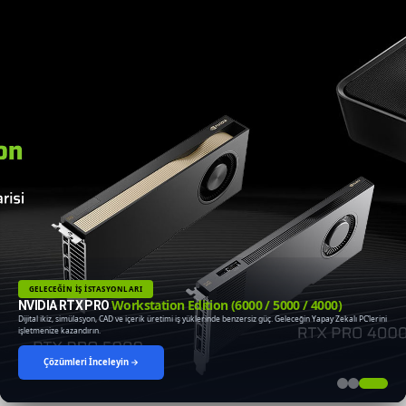
GELECEĞİN İŞ İSTASYONLARI
Workstation Edition (6000 / 5000 / 4000)
NVIDIA RTX PRO
Dijital ikiz, simülasyon, CAD ve içerik üretimi iş yüklerinde benzersiz güç. Geleceğin Yapay Zekalı PC’lerini
işletmenize kazandırın.
Çözümleri İnceleyin →