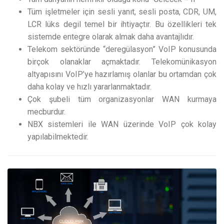
Tüm işletmeler için sesli yanıt, sesli posta, CDR, UM,
LCR lüks degil temel bir ihtiyaçtır. Bu özellikleri tek
sistemde entegre olarak almak daha avantajlıdır.
Telekom sektöründe “deregülasyon” VoIP konusunda
birçok olanaklar açmaktadır. Telekomünikasyon
altyapısını VoIP’ye hazırlamış olanlar bu ortamdan çok
daha kolay ve hızlı yararlanmaktadır.
Çok şubeli tüm organizasyonlar WAN kurmaya
mecburdur.
NBX sistemleri ile WAN üzerinde VoIP çok kolay
yapılabilmektedir.