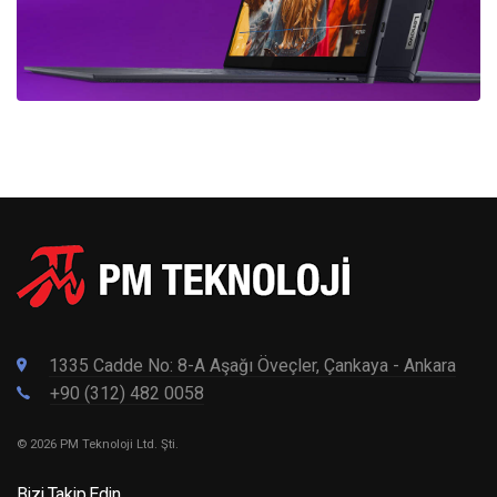
1335 Cadde No: 8-A Aşağı Öveçler, Çankaya - Ankara
+90 (312) 482 0058
© 2026 PM Teknoloji Ltd. Şti.
Bizi Takip Edin