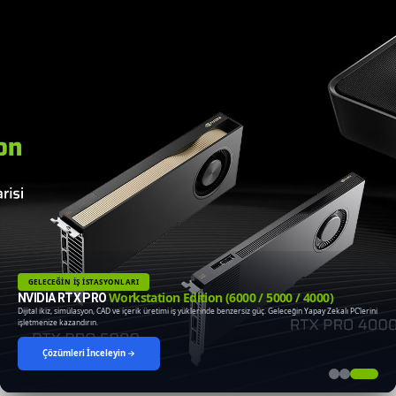
GELECEĞİN İŞ İSTASYONLARI
Workstation Edition (6000 / 5000 / 4000)
NVIDIA RTX PRO
Dijital ikiz, simülasyon, CAD ve içerik üretimi iş yüklerinde benzersiz güç. Geleceğin Yapay Zekalı PC’lerini
işletmenize kazandırın.
Çözümleri İnceleyin →